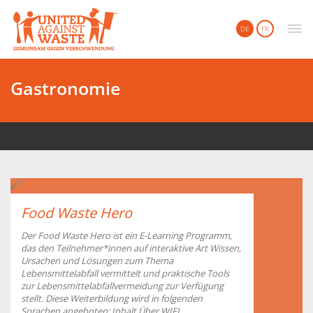
United Against Waste
DE
FR
Gastronomie
Food Waste Hero
Der Food Waste Hero ist ein E-Learning Programm,
das den Teilnehmer*innen auf interaktive Art Wissen,
Ursachen und Lösungen zum Thema
Lebensmittelabfall vermittelt und praktische Tools
zur Lebensmittelabfallvermeidung zur Verfügung
stellt. Diese Weiterbildung wird in folgenden
Sprachen angeboten: Inhalt Über WIFI...