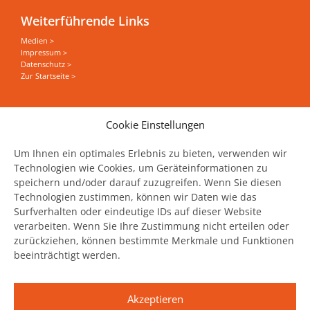
Weiterführende Links
Medien >
Impressum >
Datenschutz >
Zur Startseite >
Sie wollen alles zum Thema Food Save erfahren?
Cookie Einstellungen
News, Events und Stories direkt in Ihrer Mailbox
haben?
Um Ihnen ein optimales Erlebnis zu bieten, verwenden wir
Technologien wie Cookies, um Geräteinformationen zu
speichern und/oder darauf zuzugreifen. Wenn Sie diesen
Jetzt unseren Newsletter abonnieren
Technologien zustimmen, können wir Daten wie das
Surfverhalten oder eindeutige IDs auf dieser Website
verarbeiten. Wenn Sie Ihre Zustimmung nicht erteilen oder
zurückziehen, können bestimmte Merkmale und Funktionen
beeinträchtigt werden.
United Against Waste wird unterstützt
durch:
Akzeptieren