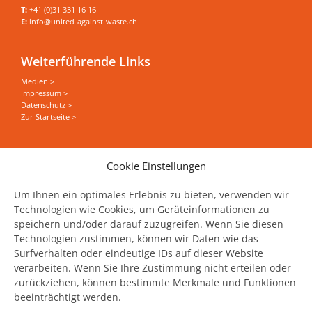
T:
+41 (0)31 331 16 16
E:
info@united-against-waste.ch
Weiterführende Links
Medien >
Impressum >
Datenschutz >
Zur Startseite >
Sie wollen alles zum Thema Food Save erfahren?
Cookie Einstellungen
News, Events und Stories direkt in Ihrer Mailbox
haben?
Um Ihnen ein optimales Erlebnis zu bieten, verwenden wir
Technologien wie Cookies, um Geräteinformationen zu
speichern und/oder darauf zuzugreifen. Wenn Sie diesen
Jetzt unseren Newsletter abonnieren
Technologien zustimmen, können wir Daten wie das
Surfverhalten oder eindeutige IDs auf dieser Website
verarbeiten. Wenn Sie Ihre Zustimmung nicht erteilen oder
zurückziehen, können bestimmte Merkmale und Funktionen
beeinträchtigt werden.
United Against Waste wird unterstützt