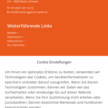
CH – 4056 Basel, Schweiz
T:
+41 (0)31 331 16 16
E:
info@united-against-waste.ch
Weiterführende Links
Medien >
Impressum >
Datenschutz >
Zur Startseite >
Sie wollen alles zum Thema Food Save erfahren?
Cookie Einstellungen
News, Events und Stories direkt in Ihrer Mailbox
haben?
Um Ihnen ein optimales Erlebnis zu bieten, verwenden wir
Technologien wie Cookies, um Geräteinformationen zu
speichern und/oder darauf zuzugreifen. Wenn Sie diesen
Jetzt unseren Newsletter abonnieren
Technologien zustimmen, können wir Daten wie das
Surfverhalten oder eindeutige IDs auf dieser Website
verarbeiten. Wenn Sie Ihre Zustimmung nicht erteilen oder
zurückziehen, können bestimmte Merkmale und Funktionen
beeinträchtigt werden.