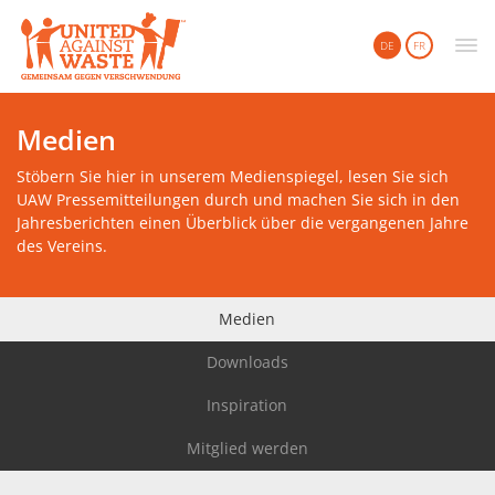
United Against Waste
DE
FR
Medien
Stöbern Sie hier in unserem Medienspiegel, lesen Sie sich
UAW Pressemitteilungen durch und machen Sie sich in den
Jahresberichten einen Überblick über die vergangenen Jahre
des Vereins.
Medien
Downloads
Inspiration
Mitglied werden