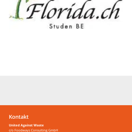
Kontakt
United Against Waste
c/o Foodways Consulting GmbH