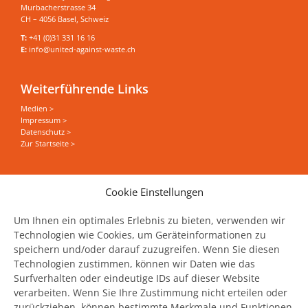
Murbacherstrasse 34
CH – 4056 Basel, Schweiz
T:
+41 (0)31 331 16 16
E:
info@united-against-waste.ch
Weiterführende Links
Medien >
Impressum >
Datenschutz >
Zur Startseite >
Sie wollen alles zum Thema Food Save erfahren?
Cookie Einstellungen
News, Events und Stories direkt in Ihrer Mailbox
haben?
Um Ihnen ein optimales Erlebnis zu bieten, verwenden wir
Technologien wie Cookies, um Geräteinformationen zu
speichern und/oder darauf zuzugreifen. Wenn Sie diesen
Jetzt unseren Newsletter abonnieren
Technologien zustimmen, können wir Daten wie das
Surfverhalten oder eindeutige IDs auf dieser Website
verarbeiten. Wenn Sie Ihre Zustimmung nicht erteilen oder
zurückziehen, können bestimmte Merkmale und Funktionen