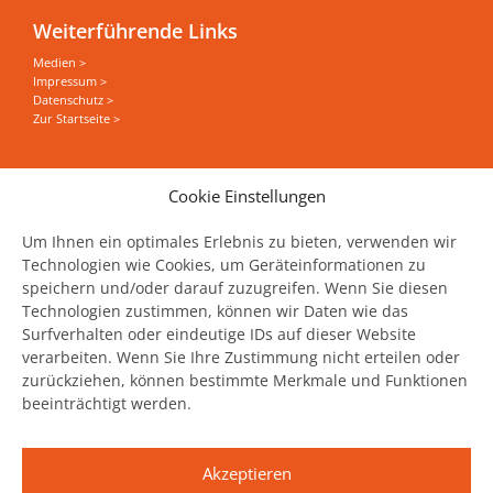
Weiterführende Links
Medien >
Impressum >
Datenschutz >
Zur Startseite >
Sie wollen alles zum Thema Food Save erfahren?
Cookie Einstellungen
News, Events und Stories direkt in Ihrer Mailbox
haben?
Um Ihnen ein optimales Erlebnis zu bieten, verwenden wir
Technologien wie Cookies, um Geräteinformationen zu
speichern und/oder darauf zuzugreifen. Wenn Sie diesen
Jetzt unseren Newsletter abonnieren
Technologien zustimmen, können wir Daten wie das
Surfverhalten oder eindeutige IDs auf dieser Website
verarbeiten. Wenn Sie Ihre Zustimmung nicht erteilen oder
zurückziehen, können bestimmte Merkmale und Funktionen
beeinträchtigt werden.
United Against Waste wird unterstützt
durch:
Akzeptieren