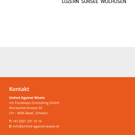
Kontakt
United Against Waste
c/o Foodways Consulting GmbH
Murbacherstrasse 34
CH – 4056 Basel, Schweiz
T:
+41 (0)31 331 16 16
E:
info@united-against-waste.ch