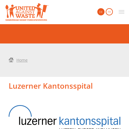
United Against Waste
DE
FR
Home
Luzerner Kantonsspital