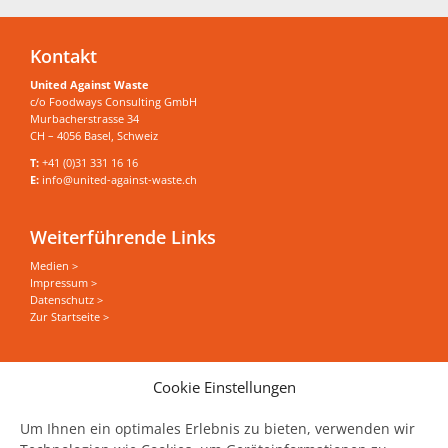
Kontakt
United Against Waste
c/o Foodways Consulting GmbH
Murbacherstrasse 34
CH – 4056 Basel, Schweiz
T:
+41 (0)31 331 16 16
E:
info@united-against-waste.ch
Weiterführende Links
Medien >
Impressum >
Datenschutz >
Zur Startseite >
Sie wollen alles zum Thema Food Save erfahren?
Cookie Einstellungen
News, Events und Stories direkt in Ihrer Mailbox
haben?
Um Ihnen ein optimales Erlebnis zu bieten, verwenden wir