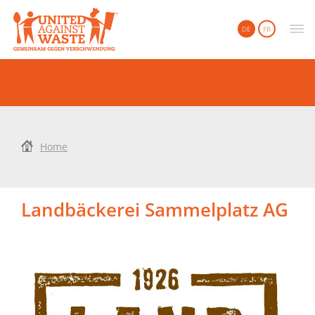
United Against Waste
DE
FR
Home
Landbäckerei Sammelplatz AG