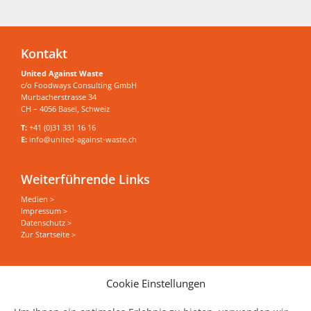
Kontakt
United Against Waste
c/o Foodways Consulting GmbH
Murbacherstrasse 34
CH – 4056 Basel, Schweiz
T:
+41 (0)31 331 16 16
E:
info@united-against-waste.ch
Weiterführende Links
Medien >
Impressum >
Datenschutz >
Zur Startseite >
Sie wollen alles zum Thema Food Save erfahren?
Cookie Einstellungen
News, Events und Stories direkt in Ihrer Mailbox
haben?