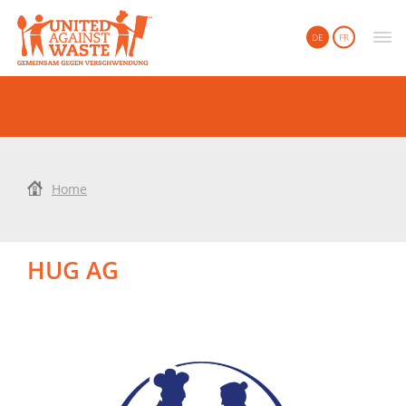
United Against Waste
DE
FR
Home
HUG AG