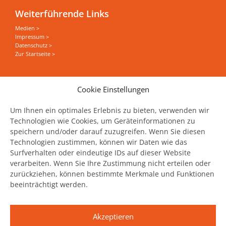
Weiterführende Links
Medien >
Impressum >
Datenschutz >
Zur Startseite >
Sie wollen alles zum Thema Food Save erfahren?
Cookie Einstellungen
News, Events und Stories direkt in Ihrer Mailbox
haben?
Um Ihnen ein optimales Erlebnis zu bieten, verwenden wir
Technologien wie Cookies, um Geräteinformationen zu
speichern und/oder darauf zuzugreifen. Wenn Sie diesen
Jetzt unseren Newsletter abonnieren
Technologien zustimmen, können wir Daten wie das
Surfverhalten oder eindeutige IDs auf dieser Website
verarbeiten. Wenn Sie Ihre Zustimmung nicht erteilen oder
zurückziehen, können bestimmte Merkmale und Funktionen
beeinträchtigt werden.
United Against Waste wird unterstützt
durch:
Akzeptieren