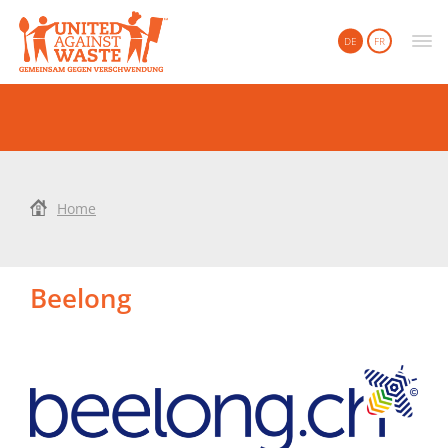
United Against Waste
DE
FR
Home
Beelong