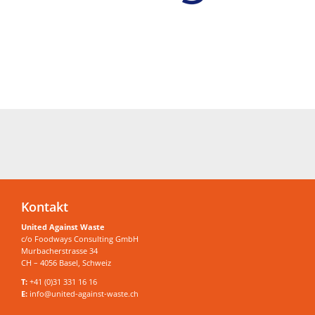
Kontakt
United Against Waste
c/o Foodways Consulting GmbH
Murbacherstrasse 34
CH – 4056 Basel, Schweiz
T:
+41 (0)31 331 16 16
E:
info@united-against-waste.ch