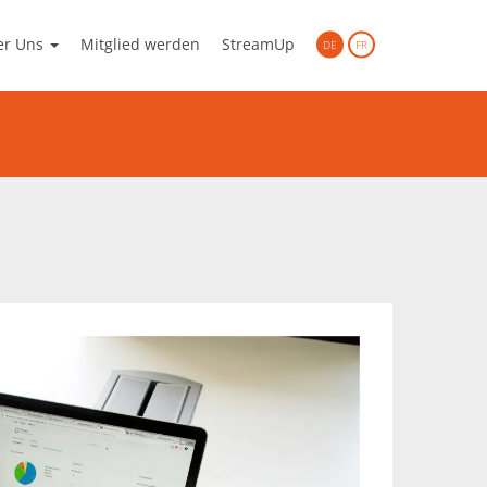
er Uns
Mitglied werden
StreamUp
DE
FR
gen aus dem Netzwerk