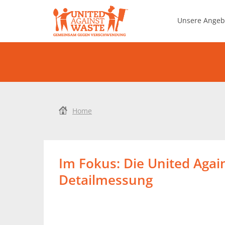
United Against Waste
Unsere Ange
Food Save Manageme
Home
Im Fokus: Die United Agai
Detailmessung