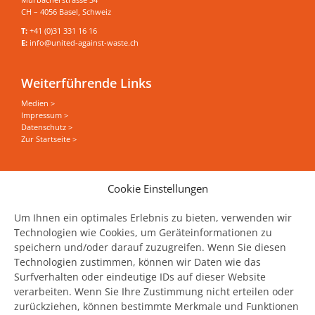
CH – 4056 Basel, Schweiz
T:
+41 (0)31 331 16 16
E:
info@united-against-waste.ch
Weiterführende Links
Medien >
Impressum >
Datenschutz >
Zur Startseite >
Sie wollen alles zum Thema Food Save erfahren?
Cookie Einstellungen
News, Events und Stories direkt in Ihrer Mailbox
haben?
Um Ihnen ein optimales Erlebnis zu bieten, verwenden wir
Technologien wie Cookies, um Geräteinformationen zu
speichern und/oder darauf zuzugreifen. Wenn Sie diesen
Jetzt unseren Newsletter abonnieren
Technologien zustimmen, können wir Daten wie das
Surfverhalten oder eindeutige IDs auf dieser Website
verarbeiten. Wenn Sie Ihre Zustimmung nicht erteilen oder
zurückziehen, können bestimmte Merkmale und Funktionen