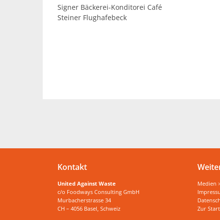
Signer Bäckerei-Konditorei Café
Steiner Flughafebeck
Kontakt
Weite
United Against Waste
Medien 
c/o Foodways Consulting GmbH
Impress
Murbacherstrasse 34
Datensch
CH – 4056 Basel, Schweiz
Zur Start