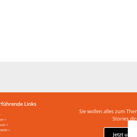
rführende Links
Sie wollen alles zum Th
>
Stories di
um >
utz >
seite >
Jetzt uns