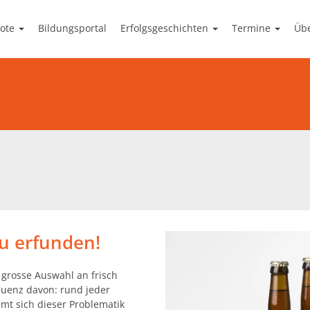
bote
Bildungsportal
Erfolgsgeschichten
Termine
Üb
nt
Medien
e-Learning
Kommende Termine
Downloads
Erfolgsgeschichten
StreamUp
Inspiration
Nationaler Aktionsplan
Vergangene Termine
Newsroom
Mitglied werden
Lösun
eu erfunden!
 grosse Auswahl an frisch
uenz davon: rund jeder
t sich dieser Problematik