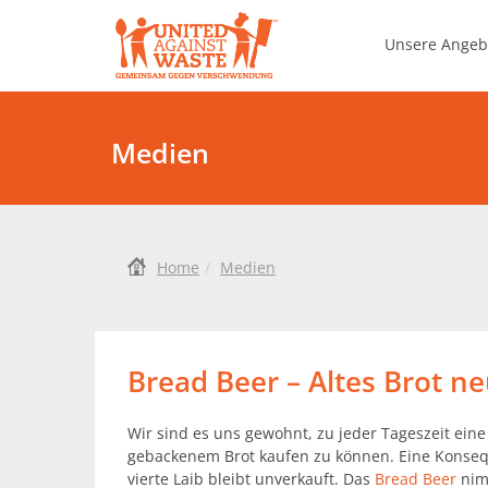
United Against Waste
Unsere Ange
Food Save Manageme
Medien
Home
Medien
Bread Beer – Altes Brot n
Wir sind es uns gewohnt, zu jeder Tageszeit eine
gebackenem Brot kaufen zu können. Eine Konseq
vierte Laib bleibt unverkauft. Das
Bread Beer
nimm