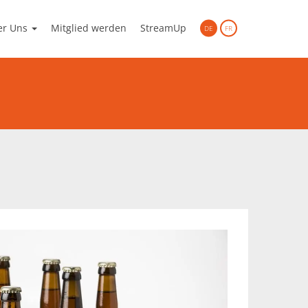
er Uns
Mitglied werden
StreamUp
DE
FR
gen aus dem Netzwerk