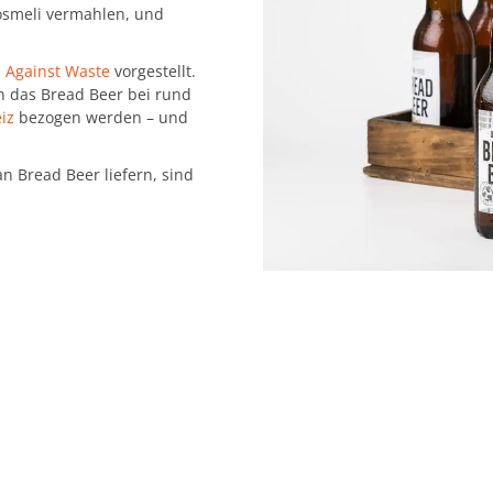
rösmeli vermahlen, und
d Against Waste
vorgestellt.
n das Bread Beer bei rund
eiz
bezogen werden – und
an Bread Beer liefern, sind