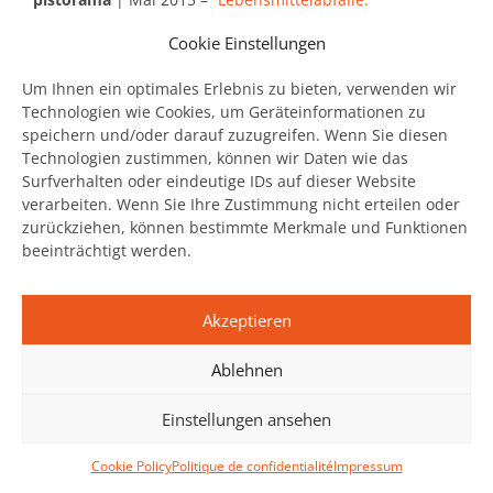
Sparpotenzial für Betriebe!
” /
Cookie Einstellungen
“
Déchets alimentaires – potentiel d’économie pour les
entreprises!
”
Um Ihnen ein optimales Erlebnis zu bieten, verwenden wir
Gourmet
| Mai 2015 – “
Ausser-Haus Branche reduziert
Technologien wie Cookies, um Geräteinformationen zu
Lebensmittelabfälle
”
speichern und/oder darauf zuzugreifen. Wenn Sie diesen
Technologien zustimmen, können wir Daten wie das
Gastrofacts
| Mai 2015 – “
Ausser-Haus Branche reduzier
Surfverhalten oder eindeutige IDs auf dieser Website
Lebensmittelabfälle
”
verarbeiten. Wenn Sie Ihre Zustimmung nicht erteilen oder
f
oodaktuell
| 22.05.2015 – “
Beratung zur Foodwaste-
zurückziehen, können bestimmte Merkmale und Funktionen
Reduktion
”
beeinträchtigt werden.
panissimo
| 24.04.2015 – “
Reduktion von
Lebensmittelabfällen
”
Akzeptieren
panissimo
| 24.04.2015 – “
Verringerung der Überschüsse
von Brot und Backwaren
”
Ablehnen
CaféBistro
| 2015/3 – “
United Against Waste:
Lebensmittelabfall messen – Potenzial nutzen!
”
Einstellungen ansehen
panissimo
| 09.01.2015 – “
Qualität und Emotionen
”
Cookie Policy
Politique de confidentialité
Impressum
PROFIL htr
| 08.01.2015 – “
United Against Waste
”