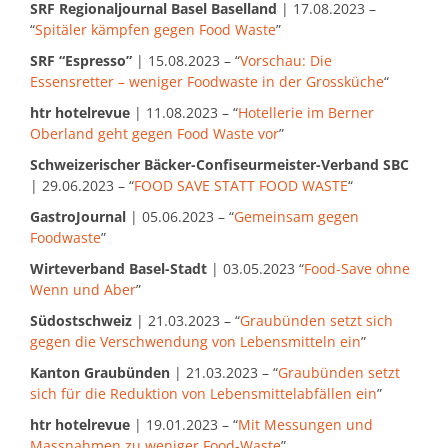
SRF Regionaljournal Basel Baselland
| 17.08.2023 –
“
Spitäler kämpfen gegen Food Waste
”
SRF “Espresso”
| 15.08.2023 – “
Vorschau: Die
Essensretter – weniger Foodwaste in der Grossküche
“
htr hotelrevue
| 11.08.2023 – “
Hotellerie im Berner
Oberland geht gegen Food Waste vor
”
Schweizerischer Bäcker-Confiseurmeister-Verband SBC
| 29.06.2023 – “
FOOD SAVE STATT FOOD WASTE
“
GastroJournal
| 05.06.2023 – “
Gemeinsam gegen
Foodwaste
”
Wirteverband Basel-Stadt
| 03.05.2023 “
Food-Save ohne
Wenn und Aber
”
Südostschweiz
| 21.03.2023 – “
Graubünden setzt sich
gegen die Verschwendung von Lebensmitteln ein
”
Kanton Graubünden
| 21.03.2023 – “
Graubünden setzt
sich für die Reduktion von Lebensmittelabfällen ein
”
htr hotelrevue
| 19.01.2023 – “
Mit Messungen und
Massnahmen zu weniger Food-Waste
”