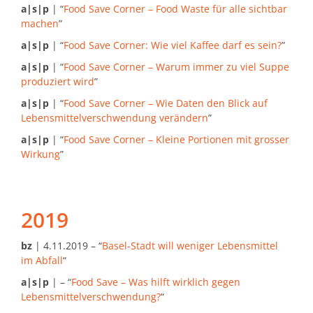
a|s|p
| “
Food Save Corner – Food Waste für alle sichtbar
machen
”
a|s|p
| “
Food Save Corner: Wie viel Kaffee darf es sein?
”
a|s|p
| “
Food Save Corner – Warum immer zu viel Suppe
produziert wird
”
a|s|p
| “
Food Save Corner – Wie Daten den Blick auf
Lebensmittelverschwendung verändern
”
a|s|p
| “
Food Save Corner – Kleine Portionen mit grosser
Wirkung
”
2019
bz
| 4.11.2019 – “
Basel-Stadt will weniger Lebensmittel
im Abfall
“
a|s|p
| – “
Food Save – Was hilft wirklich gegen
Lebensmittelverschwendung?
“