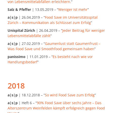
von Lebensmittelabfällen erleichtern.
”
Salz & Pfeffer
| 13.05.2019 – “
Weniger ist mehr
”
a|s|p
| 26.04.2019 – “
Food Save im Universitätsspital
Zürich – Kommunikation als Schlüssel zum Erfolg
”
Unispital Zürich
| 26.04.2019 – “
Jeder Beitrag für weniger
Lebensmittelabfälle zählt
”
a|s|p
| 27.02.2019 – “
Gaumenlust statt Gaumenfrust –
Was Food Save und Smoothfood gemeinsam haben
”
panissimo
| 11.01.2019 – “
Es besteht nach wie vor
Handlungsbedarf
”
2018
a|s|p
| 18.12.2018 – “
So wird Food Save zum Erfolg
”
a|s|p
| Heft 6 – “
90% Food Save über sechs Jahre – Das
Alterszentrum Weinfelden kämpft erfolgreich gegen Food