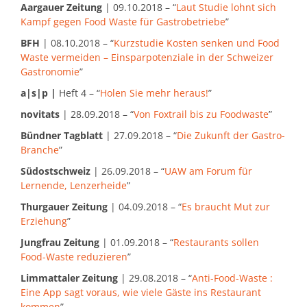
Aargauer Zeitung
| 09.10.2018 – “
Laut Studie lohnt sich
Kampf gegen Food Waste für Gastrobetriebe
”
BFH
| 08.10.2018 – “
Kurzstudie Kosten senken und Food
Waste vermeiden – Einsparpotenziale in der Schweizer
Gastronomie
”
a|s|p |
Heft 4 – “
Holen Sie mehr heraus!
”
novitats
| 28.09.2018 – “
Von Foxtrail bis zu Foodwaste
”
Bündner Tagblatt
| 27.09.2018 – “
Die Zukunft der Gastro-
Branche
”
Südostschweiz
| 26.09.2018 – “
UAW am Forum für
Lernende, Lenzerheide
”
Thurgauer Zeitung
| 04.09.2018 – “
Es braucht Mut zur
Erziehung
”
Jungfrau Zeitung
| 01.09.2018 – “
Restaurants sollen
Food-Waste reduzieren
”
Limmattaler Zeitung
| 29.08.2018 – “
Anti-Food-Waste :
Eine App sagt voraus, wie viele Gäste ins Restaurant
kommen
”