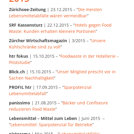
Zürichsee-Zeitung
| 23.12.2015 – “
Die meisten
Lebensmittelabfälle wären vermeidbar
”
SRF Kassensturz
| 22.12.2015 – “
Hotels gegen Food
Waste: Kunden erhalten kleinere Portionen
”
Zürcher Wirtschaftsmagazin
| 3/2015 – “
Unsere
Kühlschränke sind zu voll
”
htr fokus
| 15.10.2015 – “
Foodwaste in der Hotellerie –
Pilotstudie
”
Blick.ch
| 15.10.2015 – “
Unser Mitglied prescht vor in
Sachen Nachhaltigkeit
”
PROFIL htr
| 17.09.2015 – “
Sparpotenzial
Lebensmittelabfall
”
panissimo
| 21.08.2015 – “
Bäcker und Confiseure
reduzieren Food Waste
”
Lebensmittel – Mittel zum Leben
| Juni 2015 –
“
Lebensmittel: Sparpotenzial für Betriebe
”
pistorama
| Mai 2015 – “
Lebensmittelabfälle: