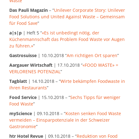
Waste
”
Das Pauli Magazin
– “
Unilever Corporate Story: Unilever
Food Solutions und United Against Waste – Gemeinsam
für Food Save
”
a|s|p
| Heft 5 “
«Es ist unbedingt nötig, der
Küchenmannschaft das Problem Food Waste vor Augen
zu führen.»
”
Gastrosuisse
| 10.10.2018 “
Am richtigen Ort sparen
”
Aargauer Wirtschaft
| 17.10.2018 “
«FOOD WASTE» =
VERLORENES POTENZIAL
”
Tagblatt
| 14.10.2018 – “
Wirte bekämpfen Foodwaste in
ihren Restaurants
”
Food Service
| 15.10.2018 – “
Sechs Tipps für weniger
Food Waste
”
myScience
| 09.10.2018 – “
Kosten senken Food Waste
vermeiden – Einsparpotenziale in der Schweizer
Gastronomie
”
htr Hotel Revue
| 09.10.2018 – “
Reduktion von Food