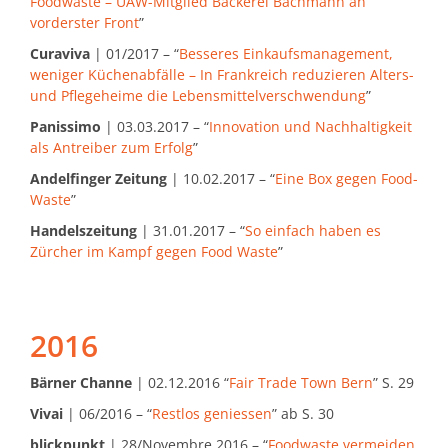
Foodwaste – UAW-Mitglied Bäckerei Bachmann an
vorderster Front
”
Curaviva
| 01/2017 – “
Besseres Einkaufsmanagement,
weniger Küchenabfälle – In Frankreich reduzieren Alters-
und Pflegeheime die Lebensmittelverschwendung
”
Panissimo
| 03.03.2017 – “
Innovation und Nachhaltigkeit
als Antreiber zum Erfolg
”
Andelfinger Zeitung
| 10.02.2017 – “
Eine Box gegen Food-
Waste
”
Handelszeitung
| 31.01.2017 – “
So einfach haben es
Zürcher im Kampf gegen Food Waste
”
2016
Bärner Channe
| 02.12.2016 “
Fair Trade Town Bern
” S. 29
Vivai
| 06/2016 – “
Restlos geniessen
” ab S. 30
blickpunkt
| 28/Novembre 2016 – “
Foodwaste vermeiden