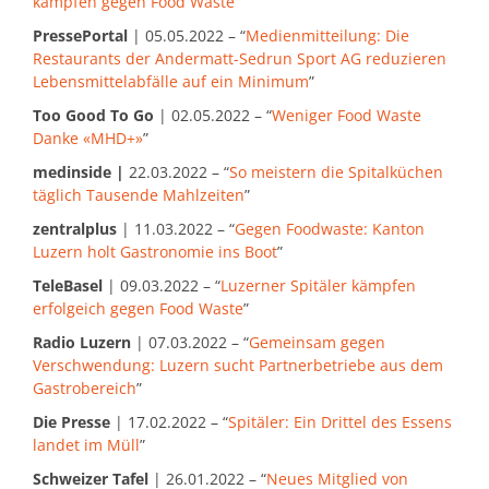
kämpfen gegen Food Waste
”
PressePortal
| 05.05.2022 – “
Medienmitteilung: Die
Restaurants der Andermatt-Sedrun Sport AG reduzieren
Lebensmittelabfälle auf ein Minimum
”
Too Good To Go
| 02.05.2022 – “
Weniger Food Waste
Danke «MHD+»
”
medinside |
22.03.2022 – “
So meistern die Spitalküchen
täglich Tausende Mahlzeiten
”
zentralplus
| 11.03.2022 – “
Gegen Foodwaste: Kanton
Luzern holt Gastronomie ins Boot
”
TeleBasel
| 09.03.2022 – “
Luzerner Spitäler kämpfen
erfolgeich gegen Food Waste
”
Radio Luzern
| 07.03.2022 – “
Gemeinsam gegen
Verschwendung: Luzern sucht Partnerbetriebe aus dem
Gastrobereich
”
Die Presse
| 17.02.2022 – “
Spitäler: Ein Drittel des Essens
landet im Müll
”
Schweizer Tafel
| 26.01.2022 – “
Neues Mitglied von