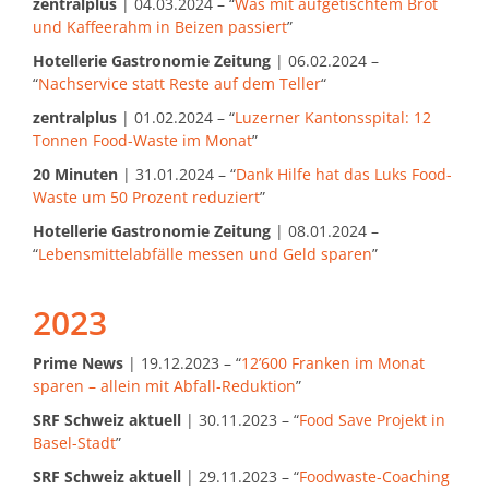
zentralplus
| 04.03.2024 – “
Was mit aufgetischtem Brot
und Kaffeerahm in Beizen passiert
”
Hotellerie Gastronomie Zeitung
| 06.02.2024 –
“
Nachservice statt Reste auf dem Teller
“
zentralplus
| 01.02.2024 – “
Luzerner Kantonsspital: 12
Tonnen Food-Waste im Monat
”
20 Minuten
| 31.01.2024 – “
Dank Hilfe hat das Luks Food-
Waste um 50 Prozent reduziert
”
Hotellerie Gastronomie Zeitung
| 08.01.2024 –
“
Lebensmittelabfälle messen und Geld sparen
”
2023
Prime News
| 19.12.2023 – “
12’600 Franken im Monat
sparen – allein mit Abfall-Reduktion
”
SRF Schweiz aktuell
| 30.11.2023 – “
Food Save Projekt in
Basel-Stadt
”
SRF Schweiz aktuell
| 29.11.2023 – “
Foodwaste-Coaching