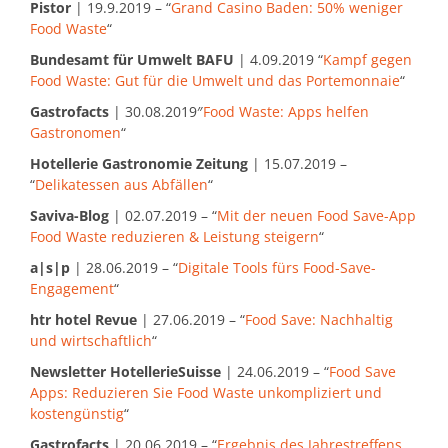
Pistor
| 19.9.2019 – “
Grand Casino Baden: 50% weniger
Food Waste
“
Bundesamt für Umwelt BAFU
| 4.09.2019 “
Kampf gegen
Food Waste: Gut für die Umwelt und das Portemonnaie
“
Gastrofacts
| 30.08.2019″
Food Waste: Apps helfen
Gastronomen
“
Hotellerie Gastronomie Zeitung
| 15.07.2019 –
“
Delikatessen aus Abfällen
“
Saviva-Blog
| 02.07.2019 – “
Mit der neuen Food Save-App
Food Waste reduzieren & Leistung steigern
“
a|s|p
| 28.06.2019 – “
Digitale Tools fürs Food-Save-
Engagement
“
htr hotel Revue
| 27.06.2019 – “
Food Save: Nachhaltig
und wirtschaftlich
“
Newsletter HotellerieSuisse
| 24.06.2019 – “
Food Save
Apps: Reduzieren Sie Food Waste unkompliziert und
kostengünstig
“
Gastrofacts
| 20.06.2019 – “
Ergebnis des Jahrestreffens