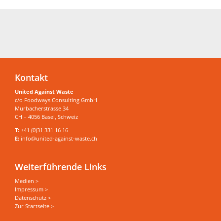
Kontakt
United Against Waste
c/o Foodways Consulting GmbH
Murbacherstrasse 34
CH – 4056 Basel, Schweiz
T:
+41 (0)31 331 16 16
E:
info@united-against-waste.ch
Weiterführende Links
Medien >
Impressum >
Datenschutz >
Zur Startseite >