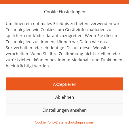
Sie wollen alles zum Thema Food Save erfahren?
Cookie Einstellungen
News, Events und Stories direkt in Ihrer Mailbox
haben?
Um Ihnen ein optimales Erlebnis zu bieten, verwenden wir
Technologien wie Cookies, um Geräteinformationen zu
speichern und/oder darauf zuzugreifen. Wenn Sie diesen
Jetzt unseren Newsletter abonnieren
Technologien zustimmen, können wir Daten wie das
Surfverhalten oder eindeutige IDs auf dieser Website
verarbeiten. Wenn Sie Ihre Zustimmung nicht erteilen oder
zurückziehen, können bestimmte Merkmale und Funktionen
beeinträchtigt werden.
United Against Waste wird unterstützt
durch:
Akzeptieren
Ablehnen
Einstellungen ansehen
Cookie Policy
Datenschutz
Impressum
© Copyright 2013 - 2026
United Against Waste. All rights reserved.
Impressum