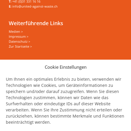
T:
+41 (0)31 331 16 16
E:
info@united-against-waste.ch
Weiterführende Links
Medien >
Impressum >
Datenschutz >
Zur Startseite >
Sie wollen alles zum Thema Food Save erfahren?
Cookie Einstellungen
News, Events und Stories direkt in Ihrer Mailbox
haben?
Um Ihnen ein optimales Erlebnis zu bieten, verwenden wir
Technologien wie Cookies, um Geräteinformationen zu
speichern und/oder darauf zuzugreifen. Wenn Sie diesen
Jetzt unseren Newsletter abonnieren
Technologien zustimmen, können wir Daten wie das
Surfverhalten oder eindeutige IDs auf dieser Website
verarbeiten. Wenn Sie Ihre Zustimmung nicht erteilen oder
zurückziehen, können bestimmte Merkmale und Funktionen
beeinträchtigt werden.
United Against Waste wird unterstützt
durch: