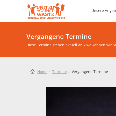
United Against Waste
Unsere Ange
Food Save Manageme
Vergangene Termine
Diese Termine stehen aktuell an – wo können wir Si
Home
Termine
Vergangene Termine