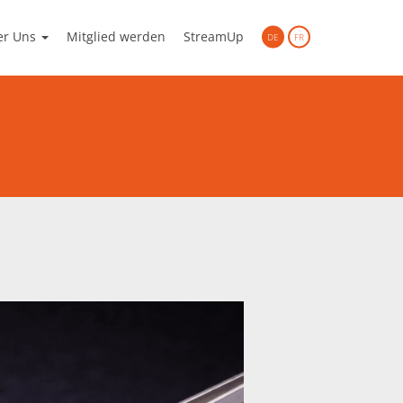
er Uns
Mitglied werden
StreamUp
DE
FR
gen aus dem Netzwerk