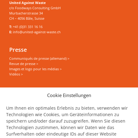
United Against Waste
c/o Foodways Consulting GmbH
Murbacherstrasse 34
CH – 4056 Bâle, Suisse
T:
+41 (0)31 331 16 16
E:
info@united-against-waste.ch
Presse
Communiqués de presse (allemand) >
Revue de presse >
Images et logo pour les médias >
Vidéos >
Vous souhaitez tout savoir sur le thème Food Save
Cookie Einstellungen
? Recevoir des actualités, des événements et des
articles directement dans votre boîte mail ?
Um Ihnen ein optimales Erlebnis zu bieten, verwenden wir
Technologien wie Cookies, um Geräteinformationen zu
speichern und/oder darauf zuzugreifen. Wenn Sie diesen
Abonnez‑vous à notre newsletter !
Technologien zustimmen, können wir Daten wie das
Surfverhalten oder eindeutige IDs auf dieser Website