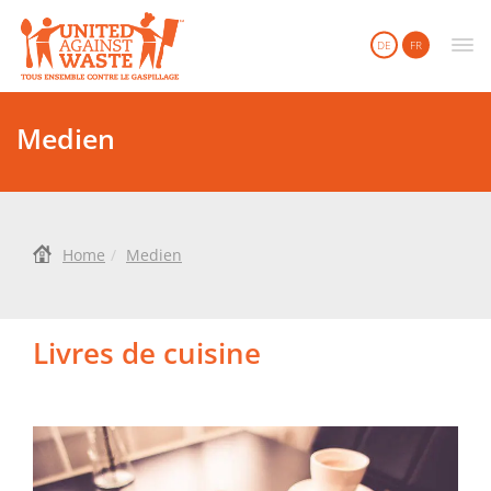
United Against Waste
DE
FR
Medien
Home
Medien
Livres de cuisine