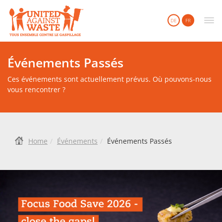
United Against Waste
DE
FR
Événements Passés
Ces événements sont actuellement prévus. Où pouvons-nous
vous rencontrer ?
Home
Événements
Événements Passés