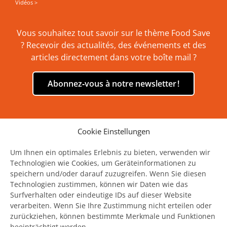
Vidéos >
Vous souhaitez tout savoir sur le thème Food Save
? Recevoir des actualités, des événements et des
articles directement dans votre boîte mail ?
Abonnez‑vous à notre newsletter !
Cookie Einstellungen
United Against Waste est soutenu par:
Um Ihnen ein optimales Erlebnis zu bieten, verwenden wir
Technologien wie Cookies, um Geräteinformationen zu
speichern und/oder darauf zuzugreifen. Wenn Sie diesen
Technologien zustimmen, können wir Daten wie das
Surfverhalten oder eindeutige IDs auf dieser Website
verarbeiten. Wenn Sie Ihre Zustimmung nicht erteilen oder
zurückziehen, können bestimmte Merkmale und Funktionen
© Copyright 2013 - 2026
United Against Waste. All rights reserved.
Mentions
beeinträchtigt werden.