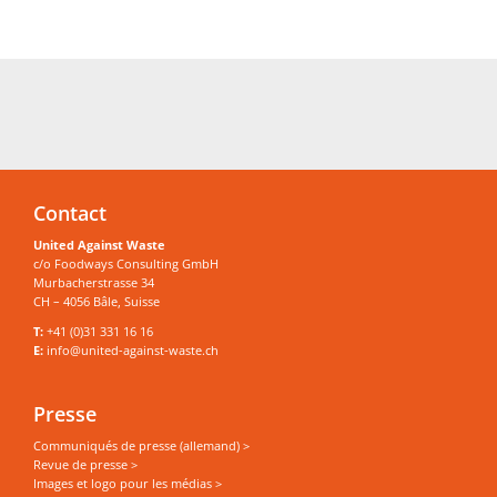
Contact
United Against Waste
c/o Foodways Consulting GmbH
Murbacherstrasse 34
CH – 4056 Bâle, Suisse
T:
+41 (0)31 331 16 16
E:
info@united-against-waste.ch
Presse
Communiqués de presse (allemand) >
Revue de presse >
Images et logo pour les médias >