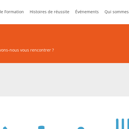
 de Formation
Histoires de réussite
Événements
Qui sommes
ve Management
Formation en ligne
Presse
StreamUp
Plan d’actio
ons-nous vous rencontrer ?