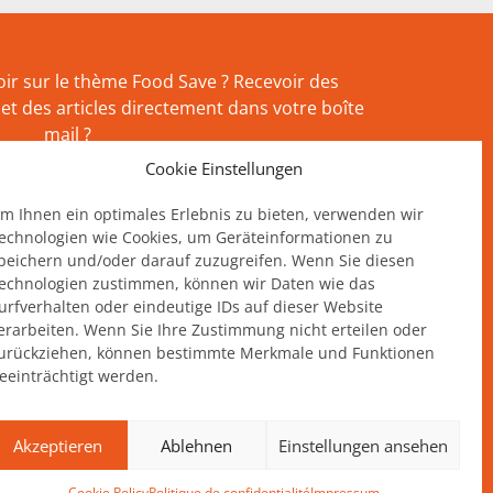
ir sur le thème Food Save ? Recevoir des
et des articles directement dans votre boîte
mail ?
Cookie Einstellungen
vous à notre newsletter !
m Ihnen ein optimales Erlebnis zu bieten, verwenden wir
echnologien wie Cookies, um Geräteinformationen zu
peichern und/oder darauf zuzugreifen. Wenn Sie diesen
echnologien zustimmen, können wir Daten wie das
urfverhalten oder eindeutige IDs auf dieser Website
erarbeiten. Wenn Sie Ihre Zustimmung nicht erteilen oder
urückziehen, können bestimmte Merkmale und Funktionen
eeinträchtigt werden.
Akzeptieren
Ablehnen
Einstellungen ansehen
Cookie Policy
Politique de confidentialité
Impressum