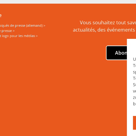
e
Vous souhaitez tout savo
ués de presse (allemand) >
actualités, des événements 
 presse >
t logo pour les médias >
Abonnez‑
U
T
s
T
S
v
z
b