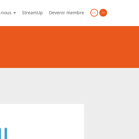
-nous
StreamUp
Devenir membre
DE
FR
n national