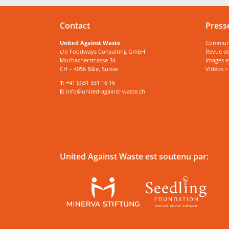
Contact
Press
United Against Waste
Communiq
c/o Foodways Consulting GmbH
Revue de
Murbacherstrasse 34
Images e
CH – 4056 Bâle, Suisse
Vidéos >
T:
+41 (0)31 331 16 16
E:
info@united-against-waste.ch
United Against Waste est soutenu par: