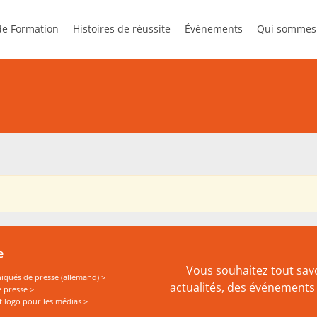
 de Formation
Histoires de réussite
Événements
Qui sommes
ve Management
Formation en ligne
Presse
StreamUp
Plan d’actio
e
Vous souhaitez tout savo
ués de presse (allemand) >
actualités, des événements 
 presse >
t logo pour les médias >