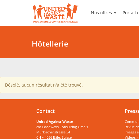
United Against Waste
Nos offres
Portail
Food Sa
Hôtellerie
Désolé, aucun résultat n'a été trouvé.
Contact
Press
United Against Waste
Communiq
c/o Foodways Consulting GmbH
Revue de
Murbacherstrasse 34
Images e
CH – 4056 Bâle, Suisse
Vidéos >