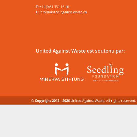
T:
+41 (0)31 331 16 16
E:
info@united-against-waste.ch
United Against Waste est soutenu par:
© Copyright 2013 - 2026
United Against Waste. All rights reserved.