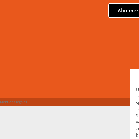
Abonnez‑
U
T
Mentions légales
s
T
S
v
z
b