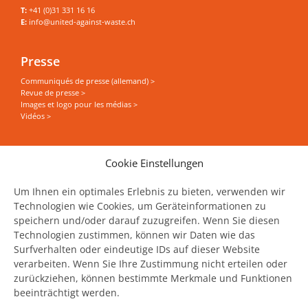
T:
+41 (0)31 331 16 16
E:
info@united-against-waste.ch
Presse
Communiqués de presse (allemand) >
Revue de presse >
Images et logo pour les médias >
Vidéos >
Vous souhaitez tout savoir sur le thème Food Save
Cookie Einstellungen
? Recevoir des actualités, des événements et des
articles directement dans votre boîte mail ?
Um Ihnen ein optimales Erlebnis zu bieten, verwenden wir
Technologien wie Cookies, um Geräteinformationen zu
speichern und/oder darauf zuzugreifen. Wenn Sie diesen
Abonnez‑vous à notre newsletter !
Technologien zustimmen, können wir Daten wie das
Surfverhalten oder eindeutige IDs auf dieser Website
verarbeiten. Wenn Sie Ihre Zustimmung nicht erteilen oder
zurückziehen, können bestimmte Merkmale und Funktionen
beeinträchtigt werden.
United Against Waste est soutenu par: